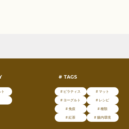
Y
# TAGS
ルト
# ピラティス
# マット
# ヨーグルト
# レシピ
# 免疫
# 種類
# 紅茶
# 腸内環境