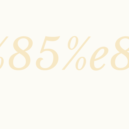
%85%e