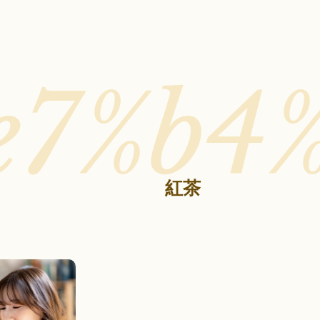
e7%b4
紅茶