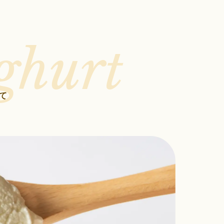
ghurt
て