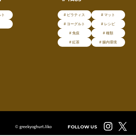
ルト
# ピラティス
# マット
# ヨーグルト
# レシピ
# 免疫
# 種類
# 紅茶
# 腸内環境
FOLLOW US
© greekyoghurt.liko