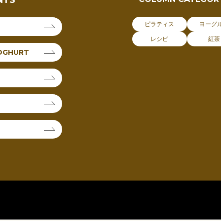
ピラティス
ヨーグ
レシピ
紅茶
OGHURT